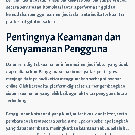
berjalan dengan stabil meskipun diakses oleh banyak pengguna
secara bersamaan. Kombinasi antara performa tinggi dan
kemudahan penggunaan menjadi salah satu indikator kualitas
platform digital masa kini.
Pentingnya Keamanan dan
Kenyamanan Pengguna
Dalam era digital, keamanan informasi menjadi faktor yang tidak
dapat diabaikan. Pengguna semakin menyadari pentingnya
menjaga data pribadi ketika menggunakan berbagai layanan
online. Oleh karena itu, platform digital terus mengembangkan
sistem keamanan yang lebih baik agar aktivitas pengguna tetap
terlindungi.
Penggunaan kata sandi yang kuat, autentikasi dua faktor, serta
pembaruan sistem secara berkala merupakan beberapa langkah
yang dapat membantu meningkatkan keamanan akun. Selain itu,