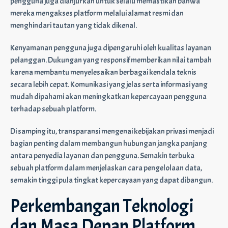
pengguna juga dianjurkan untuk selalu memastikan bahwa
mereka mengakses platform melalui alamat resmi dan
menghindari tautan yang tidak dikenal.
Kenyamanan pengguna juga dipengaruhi oleh kualitas layanan
pelanggan. Dukungan yang responsif memberikan nilai tambah
karena membantu menyelesaikan berbagai kendala teknis
secara lebih cepat. Komunikasi yang jelas serta informasi yang
mudah dipahami akan meningkatkan kepercayaan pengguna
terhadap sebuah platform.
Di samping itu, transparansi mengenai kebijakan privasi menjadi
bagian penting dalam membangun hubungan jangka panjang
antara penyedia layanan dan pengguna. Semakin terbuka
sebuah platform dalam menjelaskan cara pengelolaan data,
semakin tinggi pula tingkat kepercayaan yang dapat dibangun.
Perkembangan Teknologi
dan Masa Depan Platform