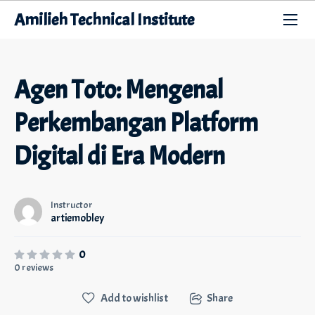
Amilieh Technical Institute
Agen Toto: Mengenal
Perkembangan Platform
Digital di Era Modern
Instructor
artiemobley
0
0 reviews
Add to wishlist
Share