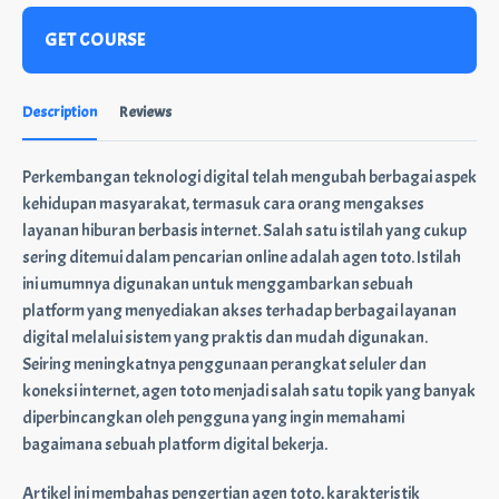
GET COURSE
Description
Reviews
Perkembangan teknologi digital telah mengubah berbagai aspek
kehidupan masyarakat, termasuk cara orang mengakses
layanan hiburan berbasis internet. Salah satu istilah yang cukup
sering ditemui dalam pencarian online adalah agen toto. Istilah
ini umumnya digunakan untuk menggambarkan sebuah
platform yang menyediakan akses terhadap berbagai layanan
digital melalui sistem yang praktis dan mudah digunakan.
Seiring meningkatnya penggunaan perangkat seluler dan
koneksi internet, agen toto menjadi salah satu topik yang banyak
diperbincangkan oleh pengguna yang ingin memahami
bagaimana sebuah platform digital bekerja.
Artikel ini membahas pengertian agen toto, karakteristik