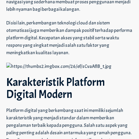
navigasi yang sederhana membuat proses penggunaan menjadi
lebih nyaman bagi berbagai kalangan.
Di sisi lain, perkembangan teknologi cloud dan sistem
otomatisasi juga memberikan dampak positif terhadap performa
platform digital. Kecepatan akses yang stabil serta waktu
respons yang singkat menjadi salah satu faktor yang
meningkatkan kualitas layanan.
Karakteristik Platform
Digital Modern
Platform digital yang berkembang saat ini memiliki sejumlah
karakteristik yang menjadi standar dalam memberikan
pengalaman terbaik kepada pengguna. Salah satu aspek yang
paling penting adalah desain antarmuka yang ramah pengguna.