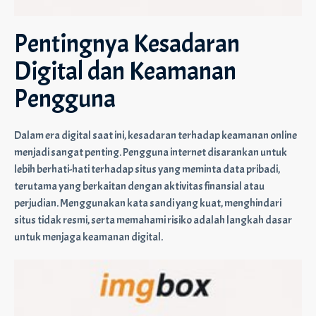
Pentingnya Kesadaran
Digital dan Keamanan
Pengguna
Dalam era digital saat ini, kesadaran terhadap keamanan online
menjadi sangat penting. Pengguna internet disarankan untuk
lebih berhati-hati terhadap situs yang meminta data pribadi,
terutama yang berkaitan dengan aktivitas finansial atau
perjudian. Menggunakan kata sandi yang kuat, menghindari
situs tidak resmi, serta memahami risiko adalah langkah dasar
untuk menjaga keamanan digital.