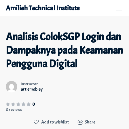
Amilieh Technical Institute
Analisis ColokSGP Login dan
Dampaknya pada Keamanan
Pengguna Digital
Instructor
artiemobley
0
0 reviews
Add to wishlist
Share