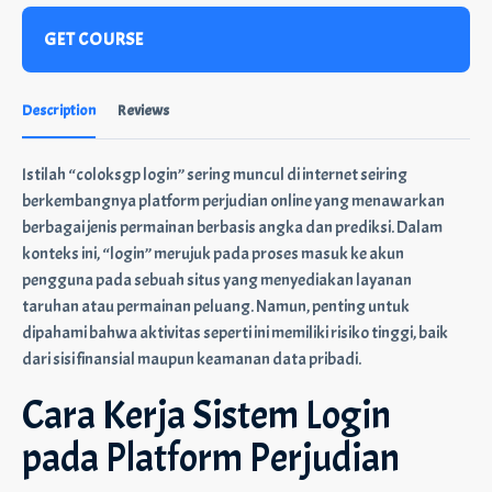
GET COURSE
Description
Reviews
Istilah “coloksgp login” sering muncul di internet seiring
berkembangnya platform perjudian online yang menawarkan
berbagai jenis permainan berbasis angka dan prediksi. Dalam
konteks ini, “login” merujuk pada proses masuk ke akun
pengguna pada sebuah situs yang menyediakan layanan
taruhan atau permainan peluang. Namun, penting untuk
dipahami bahwa aktivitas seperti ini memiliki risiko tinggi, baik
dari sisi finansial maupun keamanan data pribadi.
Cara Kerja Sistem Login
pada Platform Perjudian