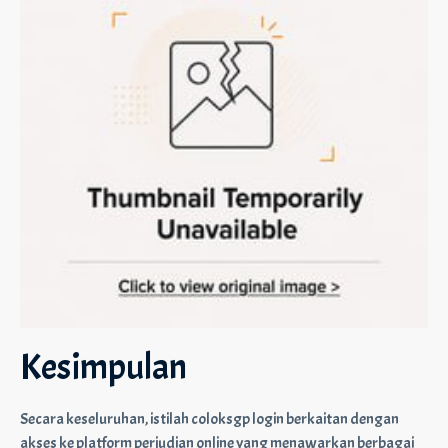
Kesimpulan
Secara keseluruhan, istilah coloksgp login berkaitan dengan
akses ke platform perjudian online yang menawarkan berbagai