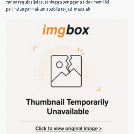
tanpa regulasi jelas, sehingga pengguna tidak memiliki
perlindungan hukum apabila terjadi masalah.