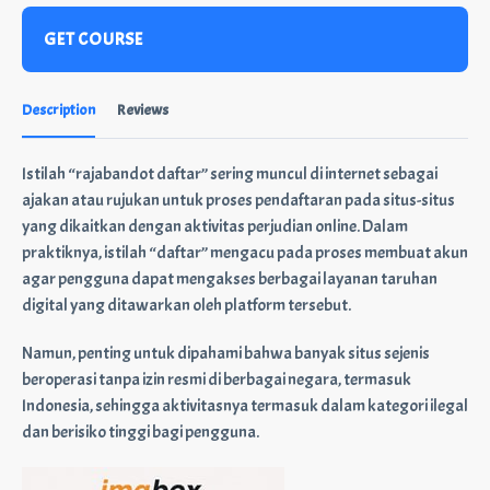
GET COURSE
Description
Reviews
Istilah “rajabandot daftar” sering muncul di internet sebagai
ajakan atau rujukan untuk proses pendaftaran pada situs-situs
yang dikaitkan dengan aktivitas perjudian online. Dalam
praktiknya, istilah “daftar” mengacu pada proses membuat akun
agar pengguna dapat mengakses berbagai layanan taruhan
digital yang ditawarkan oleh platform tersebut.
Namun, penting untuk dipahami bahwa banyak situs sejenis
beroperasi tanpa izin resmi di berbagai negara, termasuk
Indonesia, sehingga aktivitasnya termasuk dalam kategori ilegal
dan berisiko tinggi bagi pengguna.