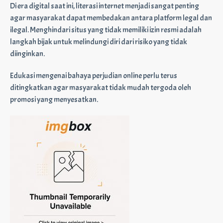
Di era digital saat ini, literasi internet menjadi sangat penting
agar masyarakat dapat membedakan antara platform legal dan
ilegal. Menghindari situs yang tidak memiliki izin resmi adalah
langkah bijak untuk melindungi diri dari risiko yang tidak
diinginkan.
Edukasi mengenai bahaya perjudian online perlu terus
ditingkatkan agar masyarakat tidak mudah tergoda oleh
promosi yang menyesatkan.