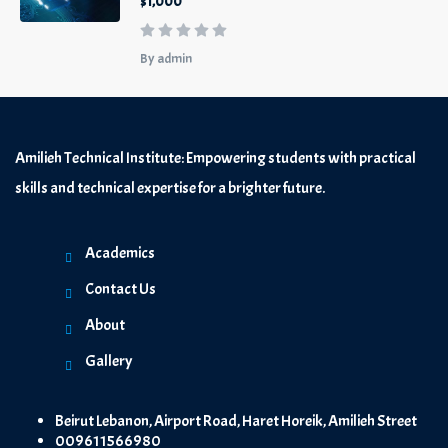
$1,000
By admin
Amilieh Technical Institute: Empowering students with practical
skills and technical expertise for a brighter future.
Academics
Contact Us
About
Gallery
Beirut Lebanon, Airport Road, Haret Horeik, Amilieh Street
009611566980