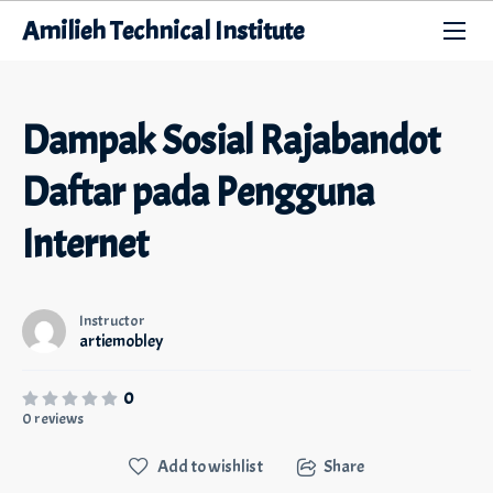
Amilieh Technical Institute
Dampak Sosial Rajabandot
Daftar pada Pengguna
Internet
Instructor
artiemobley
0
0 reviews
Add to wishlist
Share