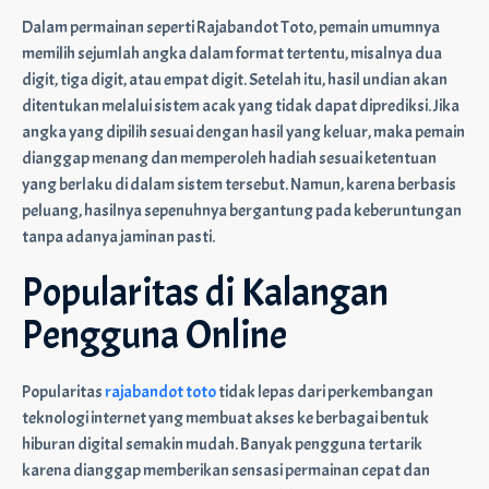
Dalam permainan seperti Rajabandot Toto, pemain umumnya
memilih sejumlah angka dalam format tertentu, misalnya dua
digit, tiga digit, atau empat digit. Setelah itu, hasil undian akan
ditentukan melalui sistem acak yang tidak dapat diprediksi. Jika
angka yang dipilih sesuai dengan hasil yang keluar, maka pemain
dianggap menang dan memperoleh hadiah sesuai ketentuan
yang berlaku di dalam sistem tersebut. Namun, karena berbasis
peluang, hasilnya sepenuhnya bergantung pada keberuntungan
tanpa adanya jaminan pasti.
Popularitas di Kalangan
Pengguna Online
Popularitas
rajabandot toto
tidak lepas dari perkembangan
teknologi internet yang membuat akses ke berbagai bentuk
hiburan digital semakin mudah. Banyak pengguna tertarik
karena dianggap memberikan sensasi permainan cepat dan