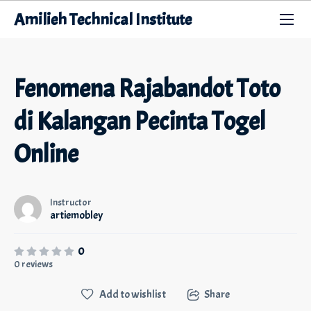
Amilieh Technical Institute
Fenomena Rajabandot Toto
di Kalangan Pecinta Togel
Online
Instructor
artiemobley
0
0 reviews
Add to wishlist
Share