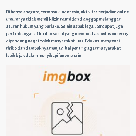
Di banyak negara, termasuk Indonesia, aktivitas perjudian online
umumnya tidak memiliki izin resmi dan dianggap melanggar
aturan hukum yang berlaku. Selain aspek legal, terdapat juga
pertimbangan etika dan sosial yang membuat aktivitas ini sering
dipandang negatif oleh masyarakat luas. Edukasi mengenai
risiko dan dampaknya menjadi hal penting agar masyarakat
lebih bijak dalam menyikapi fenomena ini.