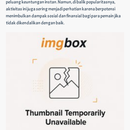
peluang keuntungan instan. Namun, di balik popularitasnya,
aktivitas ini juga sering menjadi perhatian karena berpotensi
menimbulkan dampak sosial dan finansial bagi para pemain jika
tidak dikendalikan dengan baik.