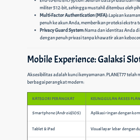
End-to-End Encryption: Seluruh data pribadi dan 
militer 512-bit, sehingga mustahil ditembus oleh pi
Multi-Factor Authentication (MFA):
Lapisan keaman
penuh ke akun Anda, memberikan proteksi ekstra t
Privacy Guard System:
Nama dan identitas Anda d
dengan penuh privasi tanpa khawatir akan keboco
Mobile Experience: Galaksi S
Aksesibilitas adalah kunci kenyamanan. PLANET77 tela
berbagai perangkat modern:
KATEGORI PERANGKAT
KEUNGGULAN AKSES PLAN
Smartphone (Android/iOS)
Aplikasi ringan dengan kompr
Tablet & iPad
Visual layar lebar dengan 