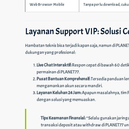
Web Browser Mobile
Tanpa perlu download, cukup 
Layanan Support VIP: Solusi C
Hambatan teknis bisa terjadi kapan saja, namun di PLANE
dukungan yang profesional:
Live Chat Interaktif:
Respon cepat di bawah 60 detik
permainan di PLANET77.
Pusat Bantuan Komprehensif:
Tersedia panduan len
mengamankan akun secara mandiri.
Layanan Keluhan 24 Jam:
Apapun masalahnya, tim 
dengan solusi yang memuaskan.
Tips Keamanan Finansial:
“Selalu gunakan jaringa
transaksi deposit atau withdraw di PLANET77 u