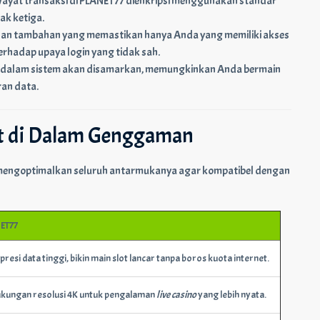
riwayat transaksi di PLANET77 dienkripsi menggunakan standar
hak ketiga.
an tambahan yang memastikan hanya Anda yang memiliki akses
erhadap upaya login yang tidak sah.
i dalam sistem akan disamarkan, memungkinkan Anda bermain
ran data.
lot di Dalam Genggaman
h mengoptimalkan seluruh antarmukanya agar kompatibel dengan
ET77
esi data tinggi, bikin main slot lancar tanpa boros kuota internet.
dukungan resolusi 4K untuk pengalaman
live casino
yang lebih nyata.