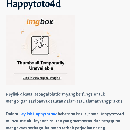
Happytoto4d
Heylink dikenal sebagai platform yang berfungsi untuk
mengorganisasi banyak tautan dalam satu alamat yang praktis.
Dalam
Heylink Happytoto4d
beberapa kasus, nama Happytoto4d
muncul melalui layanan tautan yang mempermudah pengguna
mengakses berbagai halaman terkait perjudian daring.