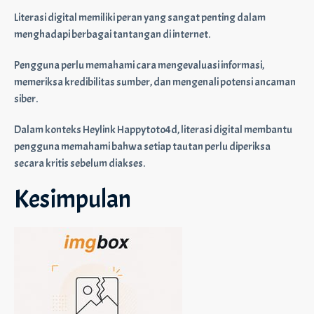
Literasi digital memiliki peran yang sangat penting dalam
menghadapi berbagai tantangan di internet.
Pengguna perlu memahami cara mengevaluasi informasi,
memeriksa kredibilitas sumber, dan mengenali potensi ancaman
siber.
Dalam konteks Heylink Happytoto4d, literasi digital membantu
pengguna memahami bahwa setiap tautan perlu diperiksa
secara kritis sebelum diakses.
Kesimpulan