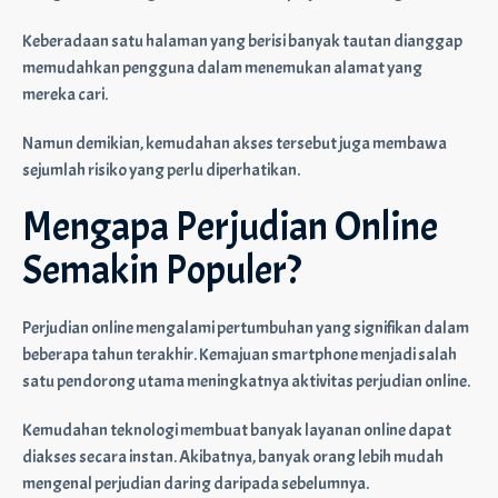
Keberadaan satu halaman yang berisi banyak tautan dianggap
memudahkan pengguna dalam menemukan alamat yang
mereka cari.
Namun demikian, kemudahan akses tersebut juga membawa
sejumlah risiko yang perlu diperhatikan.
Mengapa Perjudian Online
Semakin Populer?
Perjudian online mengalami pertumbuhan yang signifikan dalam
beberapa tahun terakhir. Kemajuan smartphone menjadi salah
satu pendorong utama meningkatnya aktivitas perjudian online.
Kemudahan teknologi membuat banyak layanan online dapat
diakses secara instan. Akibatnya, banyak orang lebih mudah
mengenal perjudian daring daripada sebelumnya.