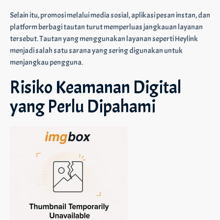
Selain itu, promosi melalui media sosial, aplikasi pesan instan, dan
platform berbagi tautan turut memperluas jangkauan layanan
tersebut. Tautan yang menggunakan layanan seperti Heylink
menjadi salah satu sarana yang sering digunakan untuk
menjangkau pengguna.
Risiko Keamanan Digital
yang Perlu Dipahami