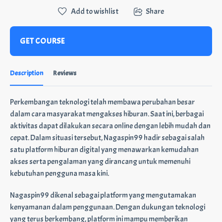
Add to wishlist
Share
GET COURSE
Description
Reviews
Perkembangan teknologi telah membawa perubahan besar
dalam cara masyarakat mengakses hiburan. Saat ini, berbagai
aktivitas dapat dilakukan secara online dengan lebih mudah dan
cepat. Dalam situasi tersebut, Nagaspin99 hadir sebagai salah
satu platform hiburan digital yang menawarkan kemudahan
akses serta pengalaman yang dirancang untuk memenuhi
kebutuhan pengguna masa kini.
Nagaspin99 dikenal sebagai platform yang mengutamakan
kenyamanan dalam penggunaan. Dengan dukungan teknologi
yang terus berkembang, platform ini mampu memberikan