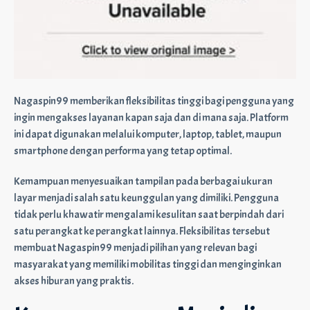
Nagaspin99 memberikan fleksibilitas tinggi bagi pengguna yang
ingin mengakses layanan kapan saja dan di mana saja. Platform
ini dapat digunakan melalui komputer, laptop, tablet, maupun
smartphone dengan performa yang tetap optimal.
Kemampuan menyesuaikan tampilan pada berbagai ukuran
layar menjadi salah satu keunggulan yang dimiliki. Pengguna
tidak perlu khawatir mengalami kesulitan saat berpindah dari
satu perangkat ke perangkat lainnya. Fleksibilitas tersebut
membuat Nagaspin99 menjadi pilihan yang relevan bagi
masyarakat yang memiliki mobilitas tinggi dan menginginkan
akses hiburan yang praktis.