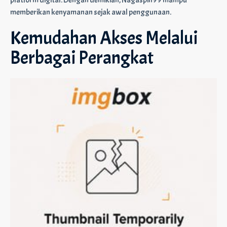
platform digital. Dengan demikian, Nagaspin99 mampu
memberikan kenyamanan sejak awal penggunaan.
Kemudahan Akses Melalui
Berbagai Perangkat