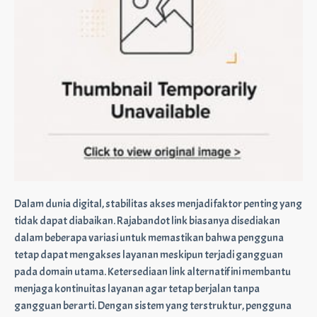
Dalam dunia digital, stabilitas akses menjadi faktor penting yang
tidak dapat diabaikan. Rajabandot link biasanya disediakan
dalam beberapa variasi untuk memastikan bahwa pengguna
tetap dapat mengakses layanan meskipun terjadi gangguan
pada domain utama. Ketersediaan link alternatif ini membantu
menjaga kontinuitas layanan agar tetap berjalan tanpa
gangguan berarti. Dengan sistem yang terstruktur, pengguna