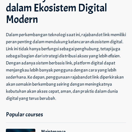
dalam Ekosistem Digital
Modern
Dalam perkembangan teknologi saat ini, rajabandot link memiliki
peran penting dalam mendukung kelancaran ekosistem digital.
Link ini tidak hanya berfungsi sebagai penghubung, tetapi juga
sebagai bagian dari strategi distribusi akses yang lebih efisien.
Dengan adanya sistem berbasis link, platform digital dapat
menjangkau lebih banyak pengguna dengan cara yang lebih
sederhana. Ke depan, penggunaan rajabandot link diperkirakan
akan semakin berkembang seiring dengan meningkatnya
kebutuhan akan akses cepat, aman, dan praktis dalam dunia
digital yang terus berubah.
Popular courses
Maintenance