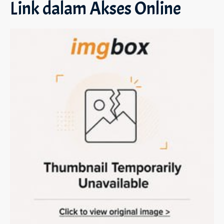
Link dalam Akses Online