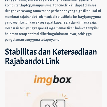
komputer, laptop, maupun smartphone, link ini dapat diakses
dengan cara yang sama tanpa perbedaan yang signifikan. Hal ini
membuat rajabandot link menjadi solusi fleksibel bagi pengguna
yang membutuhkan akses cepat kapan saja dan di mana saja.
Desain sistem yang responsif juga memastikan bahwa tampilan
halaman tetap optimal di berbagai ukuran layar, sehingga
pengalaman pengguna tetap nyaman.
Stabilitas dan Ketersediaan
Rajabandot Link