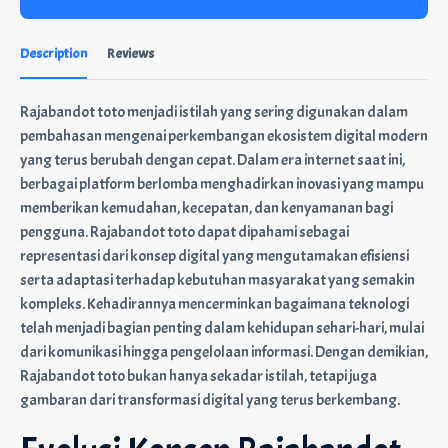
Description
Reviews
Rajabandot toto menjadi istilah yang sering digunakan dalam
pembahasan mengenai perkembangan ekosistem digital modern
yang terus berubah dengan cepat. Dalam era internet saat ini,
berbagai platform berlomba menghadirkan inovasi yang mampu
memberikan kemudahan, kecepatan, dan kenyamanan bagi
pengguna. Rajabandot toto dapat dipahami sebagai
representasi dari konsep digital yang mengutamakan efisiensi
serta adaptasi terhadap kebutuhan masyarakat yang semakin
kompleks. Kehadirannya mencerminkan bagaimana teknologi
telah menjadi bagian penting dalam kehidupan sehari-hari, mulai
dari komunikasi hingga pengelolaan informasi. Dengan demikian,
Rajabandot toto bukan hanya sekadar istilah, tetapi juga
gambaran dari transformasi digital yang terus berkembang.