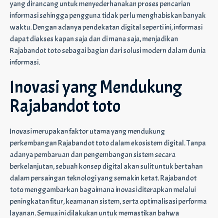
yang dirancang untuk menyederhanakan proses pencarian
informasi sehingga pengguna tidak perlu menghabiskan banyak
waktu. Dengan adanya pendekatan digital seperti ini, informasi
dapat diakses kapan saja dan di mana saja, menjadikan
Rajabandot toto sebagai bagian dari solusi modern dalam dunia
informasi.
Inovasi yang Mendukung
Rajabandot toto
Inovasi merupakan faktor utama yang mendukung
perkembangan Rajabandot toto dalam ekosistem digital. Tanpa
adanya pembaruan dan pengembangan sistem secara
berkelanjutan, sebuah konsep digital akan sulit untuk bertahan
dalam persaingan teknologi yang semakin ketat. Rajabandot
toto menggambarkan bagaimana inovasi diterapkan melalui
peningkatan fitur, keamanan sistem, serta optimalisasi performa
layanan. Semua ini dilakukan untuk memastikan bahwa