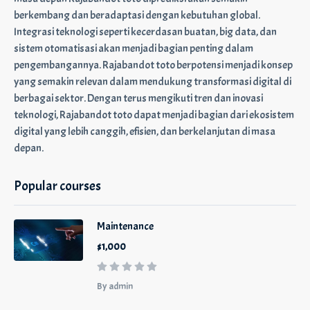
berkembang dan beradaptasi dengan kebutuhan global.
Integrasi teknologi seperti kecerdasan buatan, big data, dan
sistem otomatisasi akan menjadi bagian penting dalam
pengembangannya. Rajabandot toto berpotensi menjadi konsep
yang semakin relevan dalam mendukung transformasi digital di
berbagai sektor. Dengan terus mengikuti tren dan inovasi
teknologi, Rajabandot toto dapat menjadi bagian dari ekosistem
digital yang lebih canggih, efisien, dan berkelanjutan di masa
depan.
Popular courses
Maintenance
$1,000
By admin