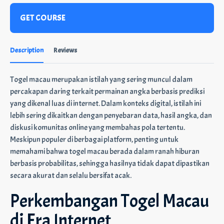
GET COURSE
Description
Reviews
Togel macau merupakan istilah yang sering muncul dalam
percakapan daring terkait permainan angka berbasis prediksi
yang dikenal luas di internet. Dalam konteks digital, istilah ini
lebih sering dikaitkan dengan penyebaran data, hasil angka, dan
diskusi komunitas online yang membahas pola tertentu.
Meskipun populer di berbagai platform, penting untuk
memahami bahwa togel macau berada dalam ranah hiburan
berbasis probabilitas, sehingga hasilnya tidak dapat dipastikan
secara akurat dan selalu bersifat acak.
Perkembangan Togel Macau
di Era Internet