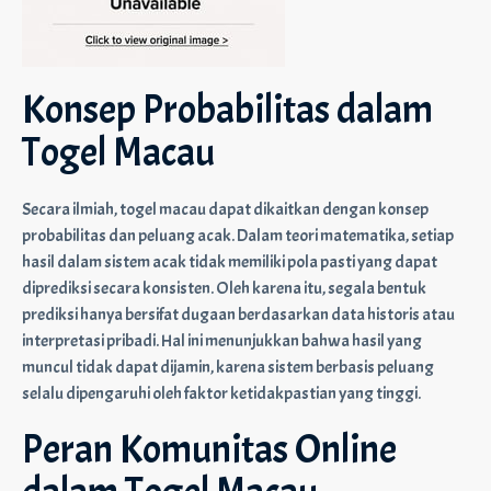
Konsep Probabilitas dalam
Togel Macau
Secara ilmiah, togel macau dapat dikaitkan dengan konsep
probabilitas dan peluang acak. Dalam teori matematika, setiap
hasil dalam sistem acak tidak memiliki pola pasti yang dapat
diprediksi secara konsisten. Oleh karena itu, segala bentuk
prediksi hanya bersifat dugaan berdasarkan data historis atau
interpretasi pribadi. Hal ini menunjukkan bahwa hasil yang
muncul tidak dapat dijamin, karena sistem berbasis peluang
selalu dipengaruhi oleh faktor ketidakpastian yang tinggi.
Peran Komunitas Online