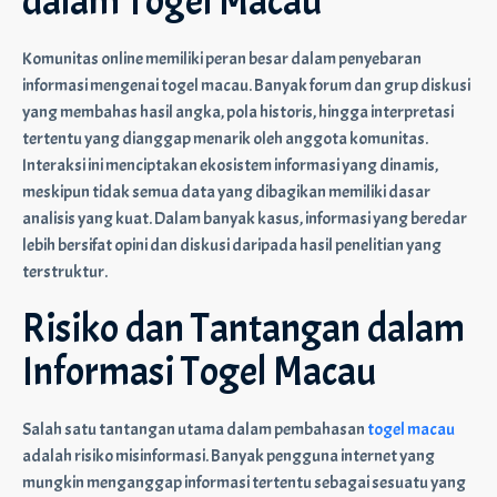
dalam Togel Macau
Komunitas online memiliki peran besar dalam penyebaran
informasi mengenai togel macau. Banyak forum dan grup diskusi
yang membahas hasil angka, pola historis, hingga interpretasi
tertentu yang dianggap menarik oleh anggota komunitas.
Interaksi ini menciptakan ekosistem informasi yang dinamis,
meskipun tidak semua data yang dibagikan memiliki dasar
analisis yang kuat. Dalam banyak kasus, informasi yang beredar
lebih bersifat opini dan diskusi daripada hasil penelitian yang
terstruktur.
Risiko dan Tantangan dalam
Informasi Togel Macau
Salah satu tantangan utama dalam pembahasan
togel macau
adalah risiko misinformasi. Banyak pengguna internet yang
mungkin menganggap informasi tertentu sebagai sesuatu yang