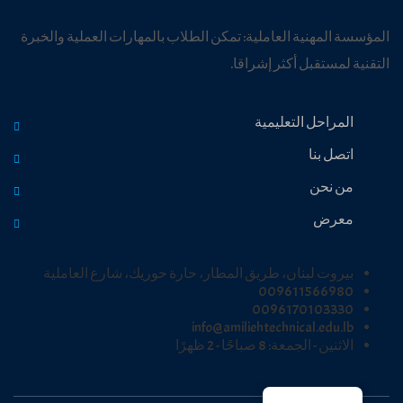
المؤسسة المهنية العاملية: تمكن الطلاب بالمهارات العملية والخبرة
التقنية لمستقبل أكثر إشراقا.
المراحل التعليمية
اتصل بنا
من نحن
معرض
بيروت لبنان، طريق المطار، حارة حوريك، شارع العاملية
009611566980
0096170103330
info@amiliehtechnical.edu.lb
الاثنين - الجمعة: 8 صباحًا - 2 ظهرًا